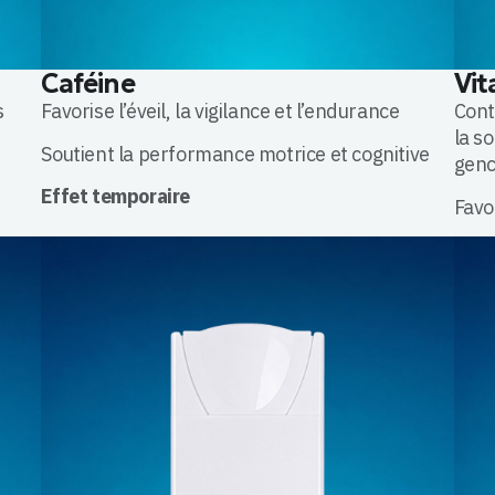
Caféine
Vit
s
Favorise l’éveil, la vigilance et l’endurance
Cont
la so
Soutient la performance motrice et cognitive
genc
Effet temporaire
Favor