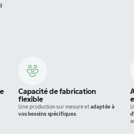
d
e
Capacité de fabrication
A
flexible
e
Une production sur mesure et
adaptée à
U
vos besoins spécifiques
.
d
a