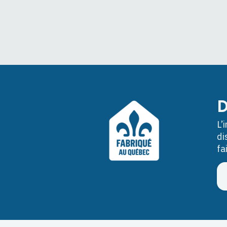
D
L’
di
fa